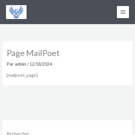
Aller
au
contenu
Page MailPoet
Par
admin
/
12/18/2024
[mailpoet_page]
Rechercher