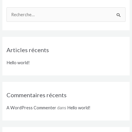
R
e
c
h
e
Articles récents
r
c
Hello world!
h
e
r
Commentaires récents
:
A WordPress Commenter
dans
Hello world!