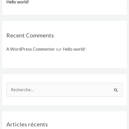
Hello world!
Recent Comments
A WordPress Commenter
sur
Hello world!
R
e
c
h
e
Articles récents
r