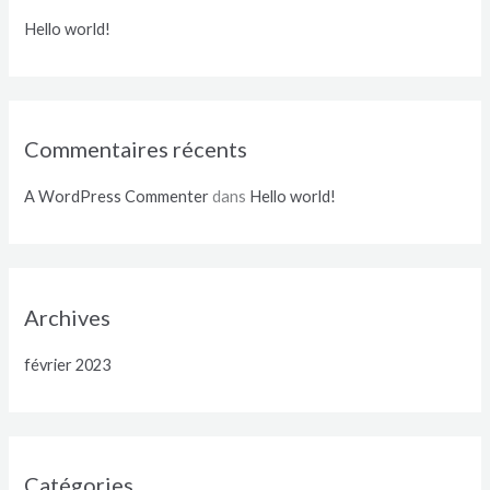
c
Hello world!
h
e
r
Commentaires récents
:
A WordPress Commenter
dans
Hello world!
Archives
février 2023
Catégories